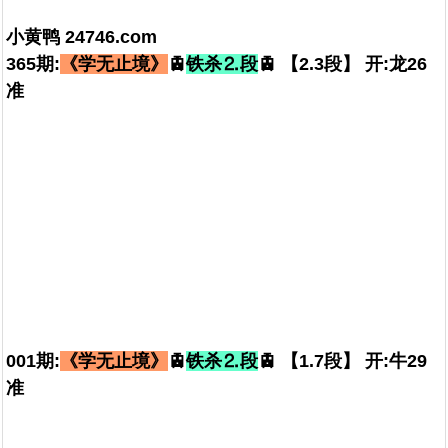
小黄鸭 24746.com
365期:
《学无止境》
🚊
铁杀⒉段
🚊 【2.3段】 开:龙26
准
001期:
《学无止境》
🚊
铁杀⒉段
🚊 【1.7段】 开:牛29
准