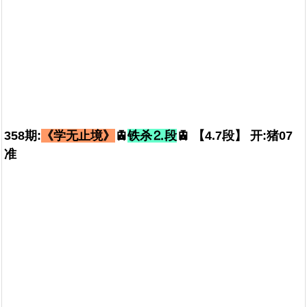
358期:
《学无止境》
🚊
铁杀⒉段
🚊 【4.7段】 开:猪07
准