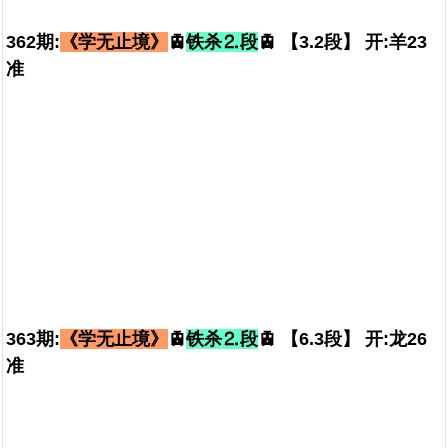
362期:
《学无止境》
🚊
铁杀⒉段
🚊 【3.2段】 开:羊23
准
363期:
《学无止境》
🚊
铁杀⒉段
🚊 【6.3段】 开:龙26
准