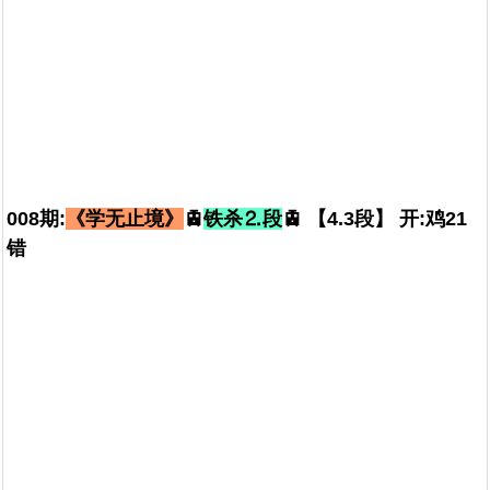
008期:
《学无止境》
🚊
铁杀⒉段
🚊 【4.3段】 开:鸡21
错