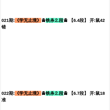
021期:
《学无止境》
🚊
铁杀⒉段
🚊 【6.4段】 开:鼠42
错
022期:
《学无止境》
🚊
铁杀⒉段
🚊 【6.7段】 开:鼠18
准