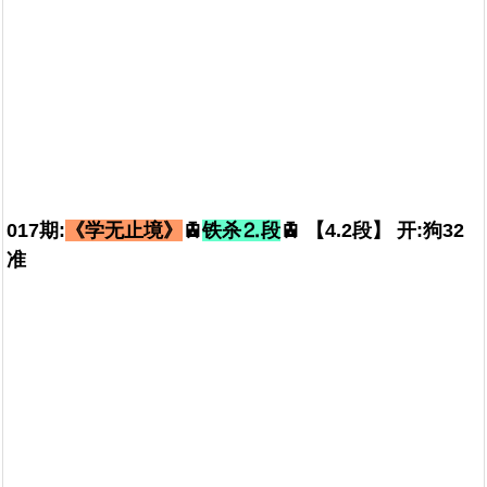
017期:
《学无止境》
🚊
铁杀⒉段
🚊 【4.2段】 开:狗32
准