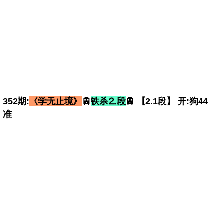
352期:
《学无止境》
🚊
铁杀⒉段
🚊 【2.1段】 开:狗44
准