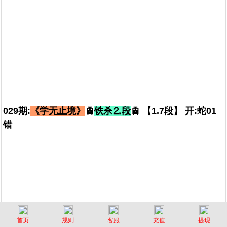
029期:
《学无止境》
🚊
铁杀⒉段
🚊 【1.7段】 开:蛇01
错
首页
规则
客服
充值
提现