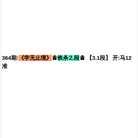
364期:
《学无止境》
🚊
铁杀⒉段
🚊 【3.1段】 开:马12
准