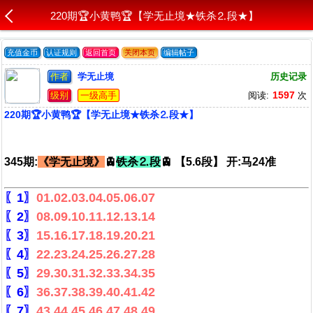
220期🏆小黄鸭🏆【学无止境★铁杀⒉段★】
充值金币
认证规则
返回首页
关闭本页
编辑帖子
作者
学无止境
历史记录
级别
一级高手
阅读:
1597
次
220期🏆小黄鸭🏆【学无止境★铁杀⒉段★】
345期:
《学无止境》
🚊
铁杀⒉段
🚊 【5.6段】 开:马24准
〖1〗
01.02.03.04.05.06.07
〖2〗
08.09.10.11.12.13.14
〖3〗
15.16.17.18.19.20.21
〖4〗
22.23.24.25.26.27.28
〖5〗
29.30.31.32.33.34.35
〖6〗
36.37.38.39.40.41.42
〖7〗
43.44.45.46.47.48.49