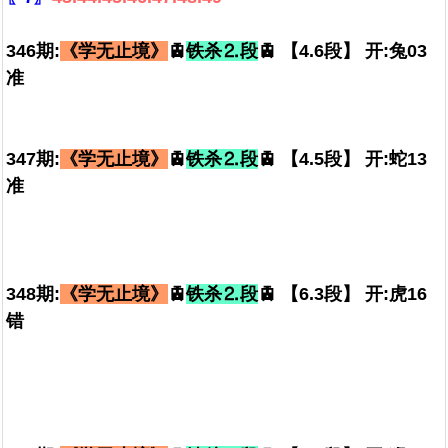
346期:
《学无止境》
🚊
铁杀⒉段
🚊 【4.6段】 开:兔03
准
347期:
《学无止境》
🚊
铁杀⒉段
🚊 【4.5段】 开:蛇13
准
348期:
《学无止境》
🚊
铁杀⒉段
🚊 【6.3段】 开:虎16
错