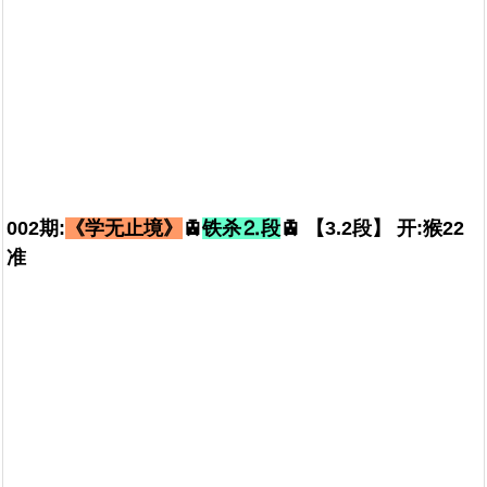
002期:
《学无止境》
🚊
铁杀⒉段
🚊 【3.2段】 开:猴22
准